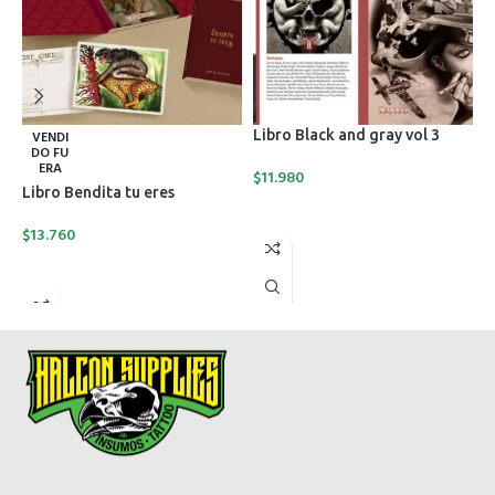
Libro Black and gray vol 3
VENDI
DO FU
ERA
$
11.980
Libro Bendita tu eres
L
AÑADIR AL CARRITO
$
13.760
$
LEER MÁS