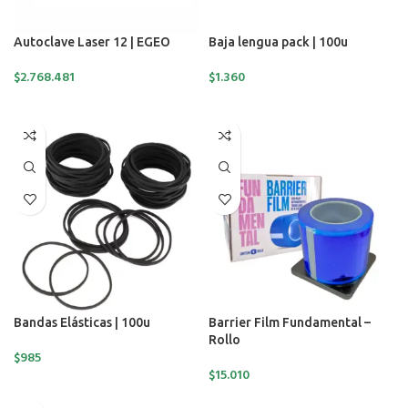
Autoclave Laser 12 | EGEO
Baja lengua pack | 100u
$
2.768.481
$
1.360
AÑADIR AL CARRITO
AÑADIR AL CARRITO
Bandas Elásticas | 100u
Barrier Film Fundamental –
Rollo
$
985
$
15.010
AÑADIR AL CARRITO
SELECCIONAR OPCIONES