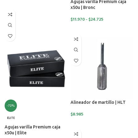
Agujas varilla Premium caja
SELECCIONAR OPCIONES
x50u | Bronc
$
11.970
-
$
24.725
SELECCIONAR OPCIONES
Alineador de martillo | HLT
-72%
$
8.985
ELITE
AÑADIR AL CARRITO
Agujas varilla Premium caja
x50u | Elite