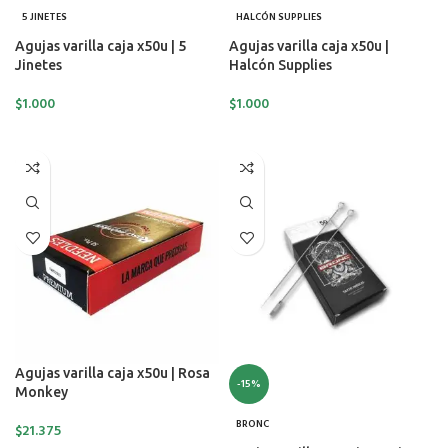
5 JINETES
HALCÓN SUPPLIES
Agujas varilla caja x50u | 5
Agujas varilla caja x50u |
Jinetes
Halcón Supplies
$
1.000
$
1.000
SELECCIONAR OPCIONES
SELECCIONAR OPCIONES
Agujas varilla caja x50u | Rosa
-15%
Monkey
BRONC
$
21.375