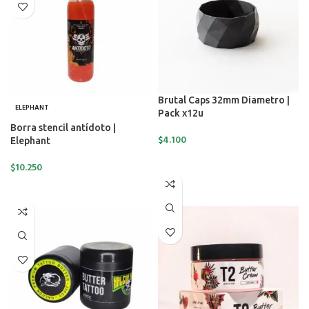
Brutal Caps 32mm Diametro |
ELEPHANT
Pack x12u
Borra stencil antídoto |
$
4.100
Elephant
AÑADIR AL CARRITO
$
10.250
AÑADIR AL CARRITO