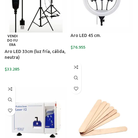
Aro LED 45 cm.
VENDI
DO FU
ERA
$
76.955
Aro LED 33cm (luz fría, cálida,
AÑADIR AL CARRITO
neutra)
$
33.285
LEER MÁS