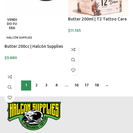
Butter 200ml | T2 Tattoo Care
VENDI
DO FU
ERA
$
11.165
HALCÓN SUPPLIES
SELECCIONAR OPCIONES
Butter 200cc | Halcón Supplies
$
9.880
LEER MÁS
1
2
3
4
…
16
17
18
→