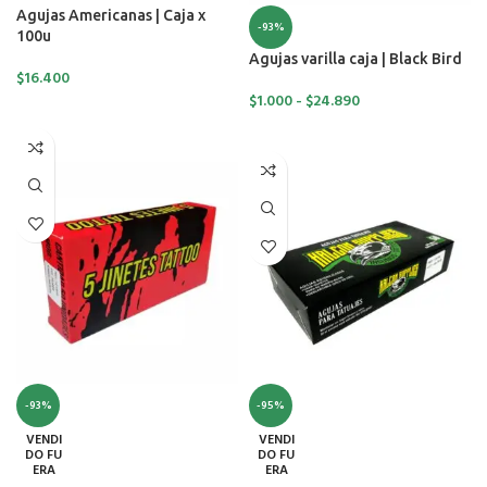
Agujas Americanas | Caja x
-93%
100u
Agujas varilla caja | Black Bird
$
16.400
$
1.000
-
$
24.890
SELECCIONAR OPCIONES
SELECCIONAR OPCIONES
-93%
-95%
VENDI
VENDI
DO FU
DO FU
ERA
ERA