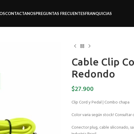
OS
CONTACTANOS
PREGUNTAS FRECUENTES
FRANQUICIAS
Cable Clip C
Redondo
$
27.900
Clip Cord y Pedal | Combo chapa
Color varia según stock! Consultar
Conector plug, cable siliconado, sal