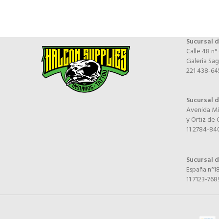
Sucursal d
Calle 48 n°
Galeria Sag
221 438-64
Sucursal 
Avenida Mi
y Ortiz de
11 2784-84
Sucursal 
España n°18
11 7123-768