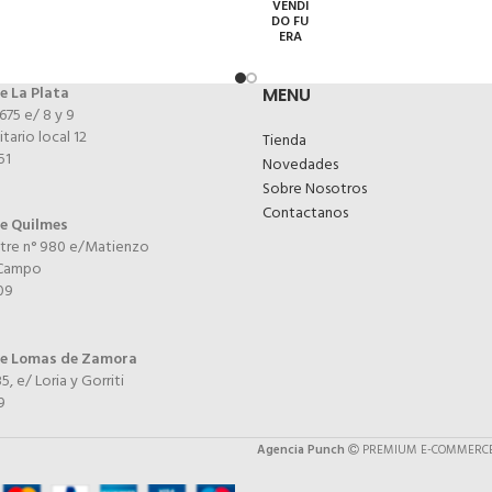
VENDI
DO FU
ERA
e La Plata
MENU
 675 e/ 8 y 9
itario local 12
Tienda
51
Novedades
Sobre Nosotros
Contactanos
de Quilmes
tre n° 980 e/Matienzo
 Campo
09
de Lomas de Zamora
5, e/ Loria y Gorriti
9
Agencia Punch
PREMIUM E-COMMERCE