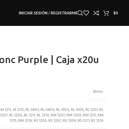
INICIAR SESIÓN / REGISTRARME
$
0
onc Purple | Caja x20u
Bronc
,
M 1211
,
M 1215
,
RL 0801
,
RL 0803
,
RL 1003
,
RL 1005
,
RL 1201
,
RL
 1207
,
RL 1209
,
RL 1211
,
RL 1214
,
RM 1207
,
RM 1209
,
RM 1211
,
RM
1215
,
RM 1219
,
RS 1205
,
RS 1207
,
RS 1209
,
RS 1211
,
RS 1214