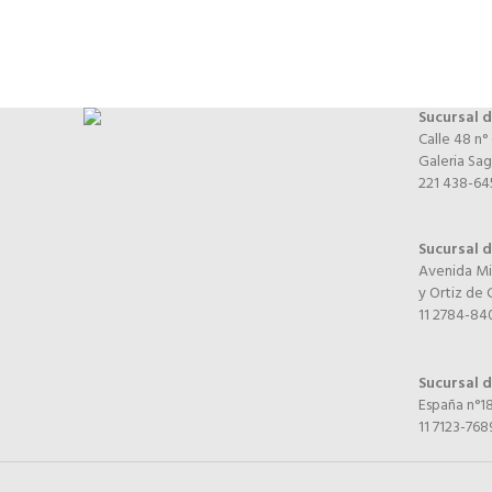
Sucursal d
Calle 48 n°
Galeria Sag
221 438-64
Sucursal 
Avenida Mi
y Ortiz de
11 2784-84
Sucursal 
España n°18
11 7123-768