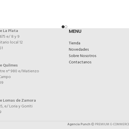
e La Plata
MENU
 675 e/ 8 y 9
itario local 12
Tienda
51
Novedades
Sobre Nosotros
Contactanos
de Quilmes
tre n° 980 e/Matienzo
 Campo
09
de Lomas de Zamora
5, e/ Loria y Gorriti
9
Agencia Punch
PREMIUM E-COMMERCE