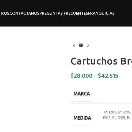
TROS
CONTACTANOS
PREGUNTAS FRECUENTES
FRANQUICIAS
Cartuchos Br
$
28.000
-
$
42.515
MARCA
M 1207
,
M 1209
1203
,
RL 1205
,
RL
MEDIDA