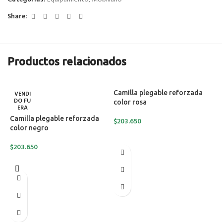
Share:
Productos relacionados
Camilla plegable reforzada
VENDI
DO FU
color rosa
ERA
Camilla plegable reforzada
$
203.650
color negro
AÑADIR AL CARRITO
$
203.650
LEER MÁS
M
(