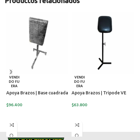
Productos relacionados
VENDI
VENDI
DO FU
DO FU
ERA
ERA
Apoya Brazos | Base cuadrada
Apoya Brazos | Tripode VE
C
c
$
96.400
$
63.800
$
LEER MÁS
LEER MÁS