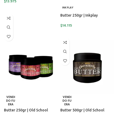
$
13.975
INK PLAY
AÑADIR AL CARRITO
Butter 250gr | Inkplay
$
14.115
LEER MÁS
VENDI
VENDI
DO FU
DO FU
ERA
ERA
Butter 250gr | Old School
Butter 500gr | Old School