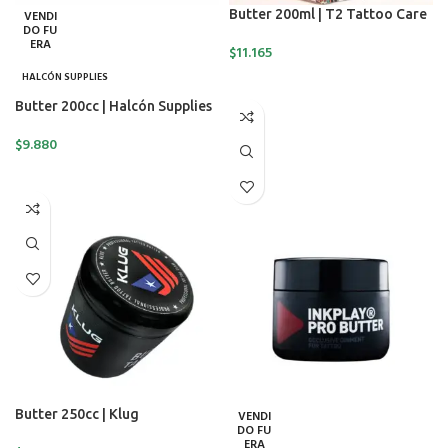
Butter 200ml | T2 Tattoo Care
VENDI
DO FU
ERA
$
11.165
HALCÓN SUPPLIES
SELECCIONAR OPCIONES
Butter 200cc | Halcón Supplies
$
9.880
LEER MÁS
Butter 250cc | Klug
VENDI
DO FU
ERA