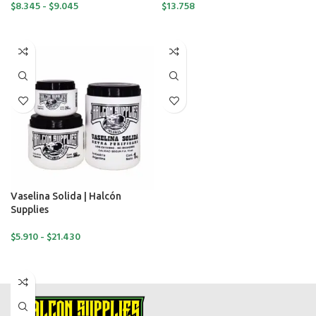
$
8.345
-
$
9.045
$
13.758
SELECCIONAR OPCIONES
LEER MÁS
Vaselina Solida | Halcón
Supplies
$
5.910
-
$
21.430
SELECCIONAR OPCIONES