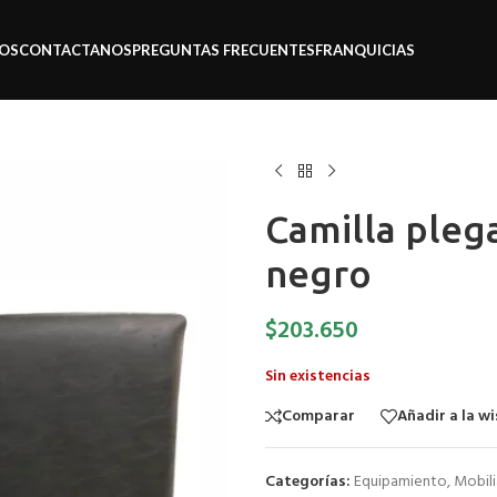
OS
CONTACTANOS
PREGUNTAS FRECUENTES
FRANQUICIAS
Camilla pleg
negro
$
203.650
Sin existencias
Comparar
Añadir a la wi
Categorías:
Equipamiento
,
Mobili