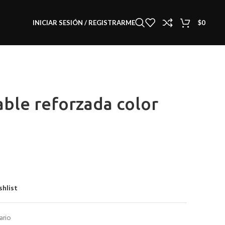
INICIAR SESIÓN / REGISTRARME
$
0
able reforzada color
shlist
ario