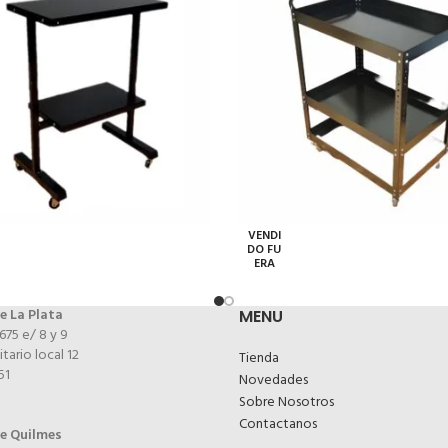
VENDI
DO FU
ERA
e La Plata
MENU
 675 e/ 8 y 9
itario local 12
Tienda
51
Novedades
Sobre Nosotros
Contactanos
de Quilmes