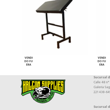
VENDI
VENDI
DO FU
DO FU
ERA
ERA
Sucursal d
Calle 48 n°
Galeria Sag
221 438-64
Sucursal 