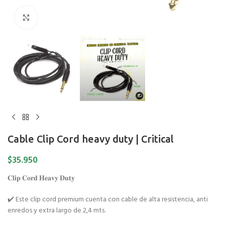
Pulse para ampliar
Cable Clip Cord heavy duty | Critical
$
35.950
𝐂𝐥𝐢𝐩 𝐂𝐨𝐫𝐝 𝐇𝐞𝐚𝐯𝐲 𝐃𝐮𝐭𝐲
✔️ Este clip cord premium cuenta con cable de alta resistencia, anti
enredos y extra largo de 2,4 mts.