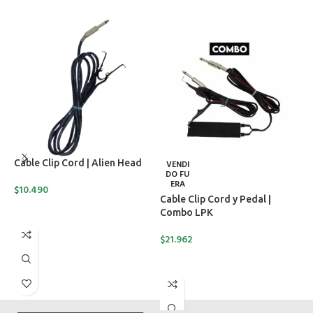
Cable Clip Cord | Alien Head
C
VENDI
DO FU
C
ERA
$
10.490
Cable Clip Cord y Pedal |
$
AÑADIR AL CARRITO
Combo LPK
$
21.962
LEER MÁS